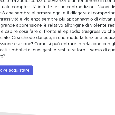
reccio tra adolescenza e devianza, è un fenomeno in con
attuale complessità in tutte le sue contraddizioni. Nuovi
 ciò che sembra allarmare oggi è il dilagare di comportame
gressività e violenza sempre più appannaggio di giovaniss
 grande apprensione, è relativo all’origine di violente rea
 e capire cosa fare di fronte all’episodio trasgressivo c
ociale. Ci si chiede dunque, in che modo la funzione educ
ssione e azione? Come si può entrare in relazione con gli a
icati simbolici di quei gesti e restituire loro il senso di qu
tro?
ve acquistare