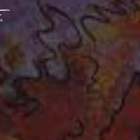
Sonia Moretti
Psicologo clinico forense, psicoterapeuta