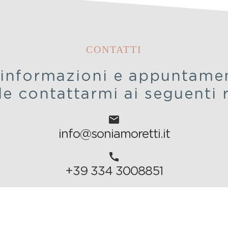
CONTATTI
 informazioni e appuntamen
le contattarmi ai seguenti r
email
info@soniamoretti.it
call
+39 334 3008851
location_on
via Luigi Rizzo, n 50 - 00195 - Roma