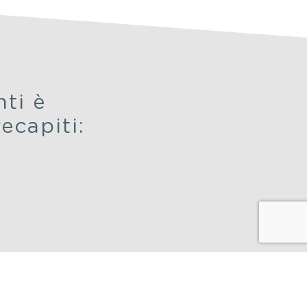
ti è
ecapiti: