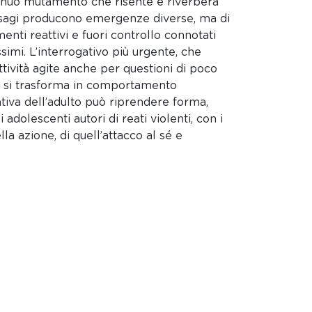
tinuo mutamento che risente e riverbera
 disagi producono emergenze diverse, ma di
nti reattivi e fuori controllo connotati
imi. L’interrogativo più urgente, che
ttività agite anche per questioni di poco
he si trasforma in comportamento
ativa dell’adulto può riprendere forma,
dolescenti autori di reati violenti, con i
ella azione, di quell’attacco al sé e