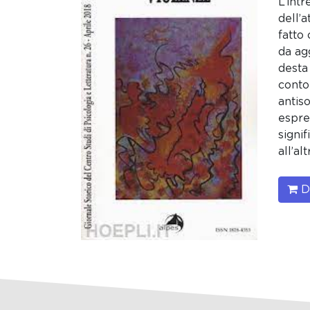
L’int
dell’
fatto
da ag
desta
conto
antis
espre
signif
all’al
Do