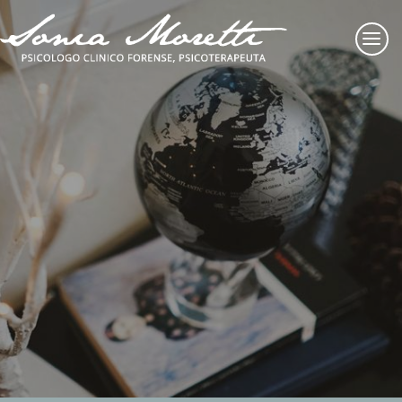
Sonia Moretti
Psicologo clinico forense, psicoterapeuta