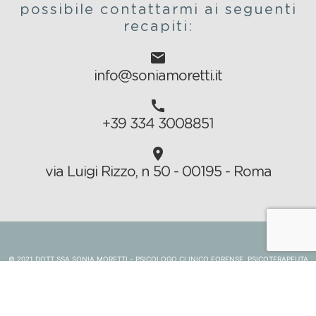
possibile contattarmi ai seguenti
recapiti:
email
info@soniamoretti.it
call
+39 334 3008851
location_on
via Luigi Rizzo, n 50 - 00195 - Roma
© 2021 DOTT.SSA SONIA MORETTI - PSICOLOGO CLINICO FORENSE, PSICOTERAPEUTA
INDIVIDUALE E DI GRUPPO